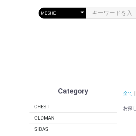
Category
全て
|
CHEST
お探
OLDMAN
SIDAS